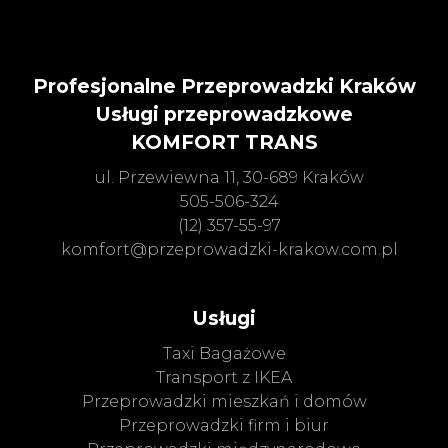
Profesjonalne Przeprowadzki Kraków
Usługi przeprowadzkowe
KOMFORT TRANS
ul. Przewiewna 11, 30-689 Kraków
505-506-324
(12) 357-55-97
komfort@przeprowadzki-krakow.com.pl
Usługi
Taxi Bagażowe
Transport z IKEA
Przeprowadzki mieszkań i domów
Przeprowadzki firm i biur