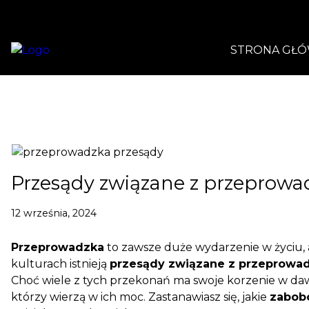
STRONA GŁ
Skip
to
content
Przesądy związane z przeprow
12 września, 2024
Przeprowadzka
to zawsze duże wydarzenie w życiu, 
kulturach istnieją
przesądy związane z przeprowa
Choć wiele z tych przekonań ma swoje korzenie w dawn
którzy wierzą w ich moc. Zastanawiasz się, jakie
zabob