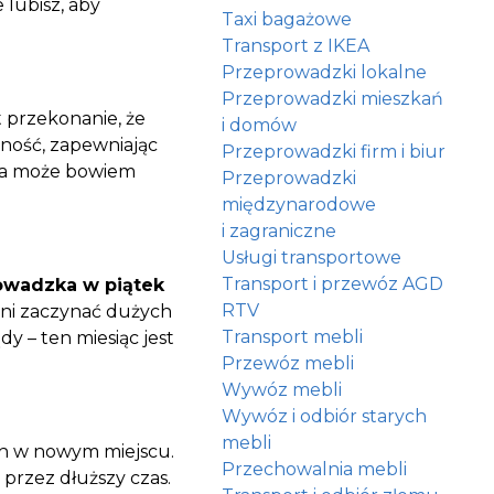
 lubisz, aby
Taxi bagażowe
Transport z IKEA
Przeprowadzki lokalne
Przeprowadzki mieszkań
 przekonanie, że
i domów
nność, zapewniając
Przeprowadzki firm i biur
gia może bowiem
Przeprowadzki
międzynarodowe
i zagraniczne
Usługi transportowe
Transport i przewóz AGD
owadzka w piątek
RTV
ani zaczynać dużych
Transport mebli
 – ten miesiąc jest
Przewóz mebli
Wywóz mebli
Wywóz i odbiór starych
mebli
ch w nowym miejscu.
Przechowalnia mebli
przez dłuższy czas.