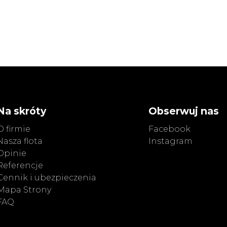
Na skróty
Obserwuj nas
O firmie
Facebook
Nasza flota
Instagram
Opinie
Referencje
Cennik i ubezpieczenia
Mapa Strony
FAQ