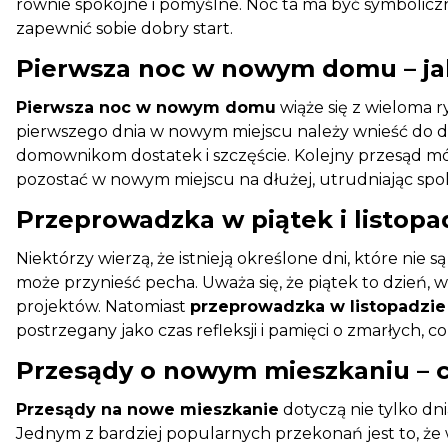
równie spokojne i pomyślne. Noc ta ma być symboliczna,
zapewnić sobie dobry start.
Pierwsza noc w nowym domu – ja
Pierwsza noc w nowym domu
wiąże się z wieloma 
pierwszego dnia w nowym miejscu należy wnieść do do
domownikom dostatek i szczęście. Kolejny przesąd mó
pozostać w nowym miejscu na dłużej, utrudniając spok
Przeprowadzka w piątek i listopa
Niektórzy wierzą, że istnieją określone dni, które nie 
może przynieść pecha. Uważa się, że piątek to dzie
projektów. Natomiast
przeprowadzka w listopadzie
postrzegany jako czas refleksji i pamięci o zmarłych,
Przesądy o nowym mieszkaniu – c
Przesądy na nowe mieszkanie
dotyczą nie tylko dn
Jednym z bardziej popularnych przekonań jest to, ż