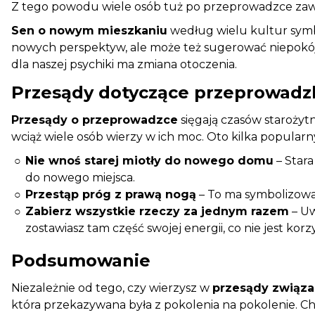
Z tego powodu wiele osób tuż po przeprowadzce zawies
Sen o nowym mieszkaniu
według wielu kultur symbo
nowych perspektyw, ale może też sugerować niepokój z
dla naszej psychiki ma zmiana otoczenia.
Przesądy dotyczące przeprowadzk
Przesądy o przeprowadzce
sięgają czasów starożytn
wciąż wiele osób wierzy w ich moc. Oto kilka popula
Nie wnoś starej miotły do nowego domu
– Stara
do nowego miejsca.
Przestąp próg z prawą nogą
– To ma symbolizow
Zabierz wszystkie rzeczy za jednym razem
– Uw
zostawiasz tam część swojej energii, co nie jest ko
Podsumowanie
Niezależnie od tego, czy wierzysz w
przesądy związ
która przekazywana była z pokolenia na pokolenie. Ch