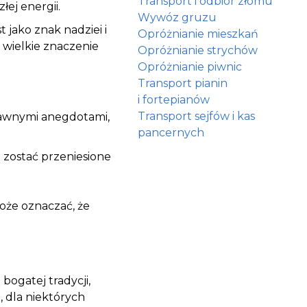
Transport i odbiór złomu
ej energii.
Wywóz gruzu
jako znak nadziei i
Opróżnianie mieszkań
 wielkie znaczenie
Opróżnianie strychów
Opróżnianie piwnic
Transport pianin
i fortepianów
Transport sejfów i kas
abawnymi anegdotami,
pancernych
ą zostać przeniesione
oże oznaczać, że
 bogatej tradycji,
 dla niektórych