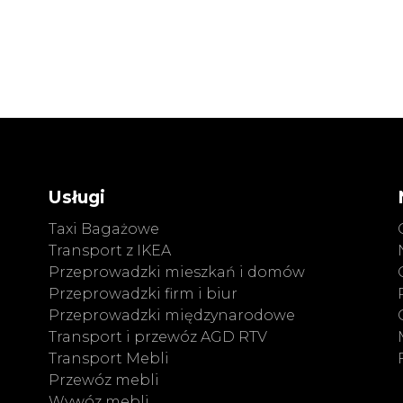
Usługi
Taxi Bagażowe
Transport z IKEA
Przeprowadzki mieszkań i domów
Przeprowadzki firm i biur
Przeprowadzki międzynarodowe
Transport i przewóz AGD RTV
Transport Mebli
Przewóz mebli
Wywóz mebli