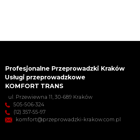
Profesjonalne Przeprowadzki Kraków
Usługi przeprowadzkowe
KOMFORT TRANS
ul. Przewiewna 11, 30-689 Kraków
505-506-324
(12) 357-55-97
komfort@przeprowadzki-krakow.com.pl