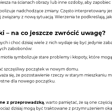
za na ścianach obrazy lub inne ozdoby, aby zapobiec zł
lizuje nadchodzące zmiany. Często interpretowany jest 
wiązany z nową sytuacją. Wierzenia te podkreślają, jak
i – na co jeszcze zwrócić uwagę?
ych i choć dzisiaj wiele z nich wydaje się być jedynie z
rnych zabobonów:
 miotła symbolizuje stare problemy i kłopoty, które mog
ać szczęśliwy początek w nowym domu.
aża się, że pozostawienie rzeczy w starym mieszkaniu m
rzystne dla nowego początku.
ane z przeprowadzką
, warto pamiętać, że są one częścią
ociaż dzisiaj mogą być traktowane z przymrużeniem oka,