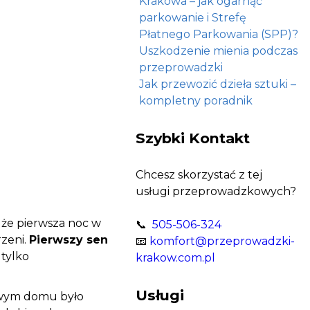
Krakowa – jak ogarnąć
parkowanie i Strefę
Płatnego Parkowania (SPP)?
Uszkodzenie mienia podczas
przeprowadzki
Jak przewozić dzieła sztuki –
kompletny poradnik
Szybki Kontakt
Chcesz skorzystać z tej
usługi przeprowadzkowych?
, że pierwsza noc w
📞
505-506-324
zeni.
Pierwszy sen
📧
komfort@przeprowadzki-
 tylko
krakow.com.pl
Usługi
owym domu było