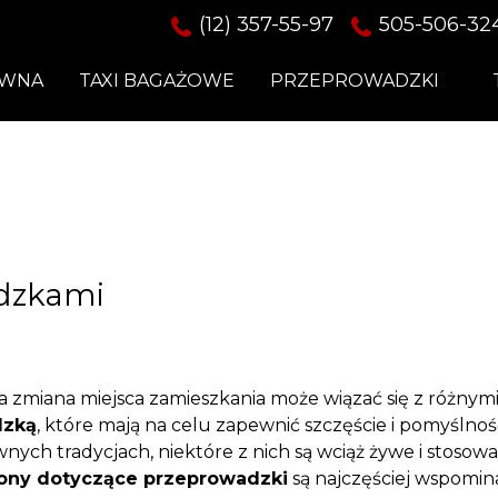
(12) 357-55-97
505-506-32
ÓWNA
TAXI BAGAŻOWE
PRZEPROWADZKI
adzkami
a zmiana miejsca zamieszkania może wiązać się z różnym
dzką
, które mają na celu zapewnić szczęście i pomyśl
ych tradycjach, niektóre z nich są wciąż żywe i stosowa
ony dotyczące przeprowadzki
są najczęściej wspomi