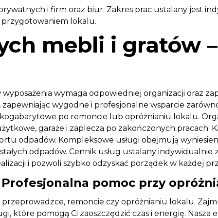
rywatnych i firm oraz biur. Zakres prac ustalany jest i
z przygotowaniem lokalu.
ych mebli i gratów
w wyposażenia wymaga odpowiedniej organizacji oraz za
, zapewniając wygodne i profesjonalne wsparcie zarówno
lkogabarytowe po remoncie lub opróżnianiu lokalu. Orga
ytkowe, garaże i zaplecza po zakończonych pracach. Każ
ortu odpadów. Kompleksowe usługi obejmują wyniesien
stałych odpadów. Cennik usług ustalany indywidualnie za
alizacji i pozwoli szybko odzyskać porządek w każdej prz
– Profesjonalna pomoc przy opróżni
zy przeprowadzce, remoncie czy opróżnianiu lokalu. Z
ugi, które pomogą Ci zaoszczędzić czas i energię. Nasza