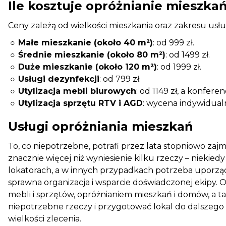
Ile kosztuje opróżnianie mieszka
Ceny zależą od wielkości mieszkania oraz zakresu usł
Małe mieszkanie (około 40 m²)
: od 999 zł.
Średnie mieszkanie (około 80 m²)
: od 1499 zł.
Duże mieszkanie (około 120 m²)
: od 1999 zł.
Usługi dezynfekcji
: od 799 zł.
Utylizacja mebli biurowych
: od 1149 zł, a konfere
Utylizacja sprzętu RTV i AGD
: wycena indywidual
Usługi opróżniania mieszkań
To, co niepotrzebne, potrafi przez lata stopniowo za
znacznie więcej niż wyniesienie kilku rzeczy – nieki
lokatorach, a w innych przypadkach potrzeba uporząd
sprawna organizacja i wsparcie doświadczonej ekipy.
mebli i sprzętów, opróżnianiem mieszkań i domów, a 
niepotrzebne rzeczy i przygotować lokal do dalszego u
wielkości zlecenia.