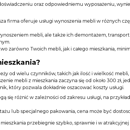
ęki doświadczeniu oraz odpowiedniemu wyposażeniu, wyni
za firma oferuje usługi wynoszenia mebli w różnych cz
 wynoszeniem mebli, ale także ich demontażem, transpo
wnym.
wo zarówno Twoich mebli, jak i całego mieszkania, mini
mieszkania?
ży od wielu czynników, takich jak ilość i wielkość mebli
enie mebli z mieszkania zaczyna się od około 300 zł, 
nik, który pozwala dokładnie oszacować koszty usługi.
ą się różnić w zależności od zakresu usługi, na przykład
ażu lub specjalnego pakowania, cena może być dostos
 mieszkania przebiegnie szybko, sprawnie i w atrakcyjnej