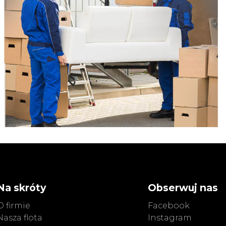
Na skróty
Obserwuj nas
O firmie
Facebook
Nasza flota
Instagram