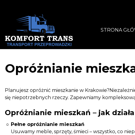
STRONA GŁ
Skip
to
content
Opróżnianie mieszk
Planujesz opróżnić mieszkanie w Krakowie?Niezależnie
się niepotrzebnych rzeczy. Zapewniamy kompleksową 
Opróżnianie mieszkań – jak dział
Pełne opróżnianie mieszkań
Usuwamy meble, sprzęty, śmieci – wszystko, co ni