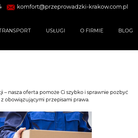
4
komfort@przeprowadzki-krakow.com.pl
TRANSPORT
USŁUGI
O FIRMIE
BLOG
i – nasza oferta pomoże Ci szybko i sprawnie pozbyć
z obowiązującymi przepisami prawa.