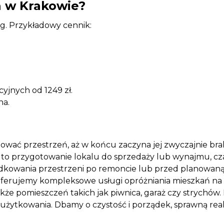
ń w Krakowie?
ug. Przykładowy cennik:
ncyjnych od 1249 zł.
na.
jmować przestrzeń, aż w końcu zaczyna jej zwyczajnie b
edy to przygotowanie lokalu do sprzedaży lub wynajmu, c
kowania przestrzeni po remoncie lub przed planowaną pr
 Oferujemy kompleksowe usługi opróżniania mieszkań na 
także pomieszczeń takich jak piwnica, garaż czy stryc
żytkowania. Dbamy o czystość i porządek, sprawną realiz