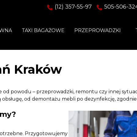
(12) 357-55-97
505-506-32
ÓWNA
TAXI BAGAŻOWE
PRZEPROWADZKI
ań Kraków
 od powodu – przeprowadzki, remontu czy innej sytuacj
obsługę, od demontażu mebli po dezynfekcję, zgodnie 
amy?
epotrzebne. Przygotowujemy