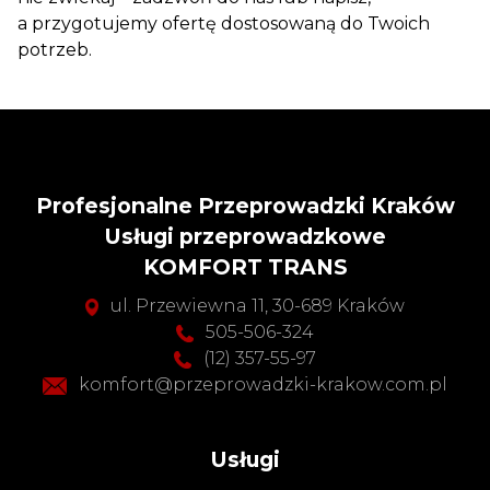
a przygotujemy ofertę dostosowaną do Twoich
potrzeb.
Profesjonalne Przeprowadzki Kraków
Usługi przeprowadzkowe
KOMFORT TRANS
ul. Przewiewna 11, 30-689 Kraków
505-506-324
(12) 357-55-97
komfort@przeprowadzki-krakow.com.pl
Usługi