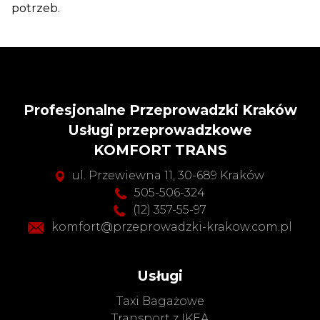
potrzeb.
Profesjonalne Przeprowadzki Kraków
Usługi przeprowadzkowe
KOMFORT TRANS
ul. Przewiewna 11, 30-689 Kraków
505-506-324
(12) 357-55-97
komfort@przeprowadzki-krakow.com.pl
Usługi
Taxi Bagażowe
Transport z IKEA