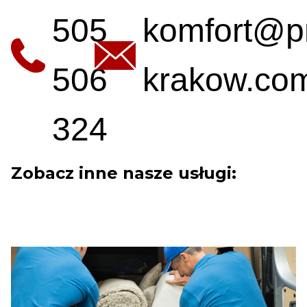
505
komfort@p
506
krakow.com
324
Zobacz inne nasze usługi: