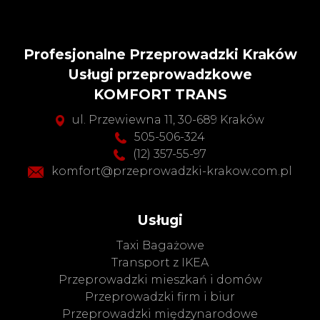
Profesjonalne Przeprowadzki Kraków
Usługi przeprowadzkowe
KOMFORT TRANS
ul. Przewiewna 11, 30-689 Kraków
505-506-324
(12) 357-55-97
komfort@przeprowadzki-krakow.com.pl
Usługi
Taxi Bagażowe
Transport z IKEA
Przeprowadzki mieszkań i domów
Przeprowadzki firm i biur
Przeprowadzki międzynarodowe