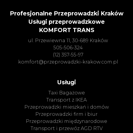
Profesjonalne Przeprowadzki Kraków
Usługi przeprowadzkowe
KOMFORT TRANS
ul. Przewiewna 11, 30-689 Kraków
505-506-324
(12) 357-55-97
komfort@przeprowadzki-krakow.com.pl
Usługi
Taxi Bagażowe
Transport z IKEA
Przeprowadzki mieszkań i domów
Przeprowadzki firm i biur
Przeprowadzki międzynarodowe
Transport i przewóz AGD RTV