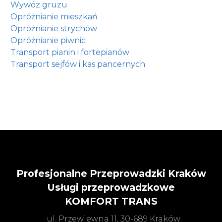
Wywóz gruzu
Opróżnianie mieszkań
Opróżnianie strychów
Opróżnianie piwnic
Transport pianin i fortepianów
Transport sejfów i kas pancernych
Profesjonalne Przeprowadzki Kraków
Usługi przeprowadzkowe
KOMFORT TRANS
ul. Przewiewna 11, 30-689 Kraków