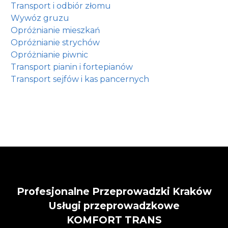
Transport i odbiór złomu
Wywóz gruzu
Opróżnianie mieszkań
Opróżnianie strychów
Opróżnianie piwnic
Transport pianin i fortepianów
Transport sejfów i kas pancernych
Profesjonalne Przeprowadzki Kraków
Usługi przeprowadzkowe
KOMFORT TRANS