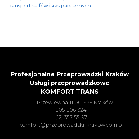
Transport sejfów i kas pancernych
Profesjonalne Przeprowadzki Kraków
Usługi przeprowadzkowe
KOMFORT TRANS
ul. Przewiewna 11, 30-689 Kraków
505-506-324
(12) 357-55-97
komfort@przeprowadzki-krakow.com.pl