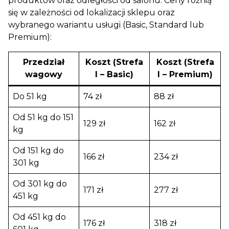
produktów oraz odległości od salonu. Ceny różnią
się w zależności od lokalizacji sklepu oraz
wybranego wariantu usługi (Basic, Standard lub
Premium):
Przedział
Koszt (Strefa
Koszt (Strefa
wagowy
I – Basic)
I – Premium)
Do 51 kg
74 zł
88 zł
Od 51 kg do 151
129 zł
162 zł
kg
Od 151 kg do
166 zł
234 zł
301 kg
Od 301 kg do
171 zł
277 zł
451 kg
Od 451 kg do
176 zł
318 zł