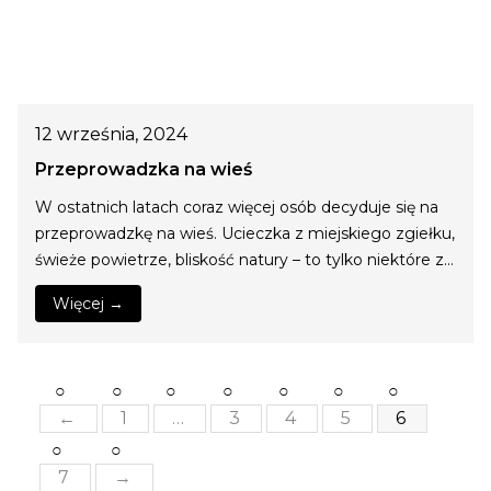
12 września, 2024
Przeprowadzka na wieś
W ostatnich latach coraz więcej osób decyduje się na
przeprowadzkę na wieś. Ucieczka z miejskiego zgiełku,
świeże powietrze, bliskość natury – to tylko niektóre z…
Więcej →
←
1
…
3
4
5
6
7
→