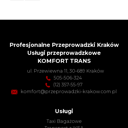
Profesjonalne Przeprowadzki Kraków
Usługi przeprowadzkowe
KOMFORT TRANS
ul. Przewiewna 11, 30-689 Kraków
505-506-324
(12) 357-55-97
komfort@przeprowadzki-krakow.com.pl
Usługi
Taxi Bagażowe