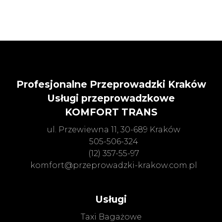
Profesjonalne Przeprowadzki Kraków
Usługi przeprowadzkowe
KOMFORT TRANS
ul. Przewiewna 11, 30-689 Kraków
505-506-324
(12) 357-55-97
komfort@przeprowadzki-krakow.com.pl
Usługi
Taxi Bagażowe