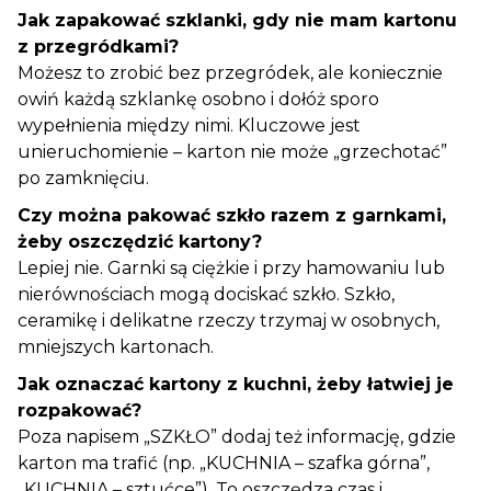
Jak zapakować szklanki, gdy nie mam kartonu
z przegródkami?
Możesz to zrobić bez przegródek, ale koniecznie
owiń każdą szklankę osobno i dołóż sporo
wypełnienia między nimi. Kluczowe jest
unieruchomienie – karton nie może „grzechotać”
po zamknięciu.
Czy można pakować szkło razem z garnkami,
żeby oszczędzić kartony?
Lepiej nie. Garnki są ciężkie i przy hamowaniu lub
nierównościach mogą dociskać szkło. Szkło,
ceramikę i delikatne rzeczy trzymaj w osobnych,
mniejszych kartonach.
Jak oznaczać kartony z kuchni, żeby łatwiej je
rozpakować?
Poza napisem „SZKŁO” dodaj też informację, gdzie
karton ma trafić (np. „KUCHNIA – szafka górna”,
„KUCHNIA – sztućce”). To oszczędza czas i