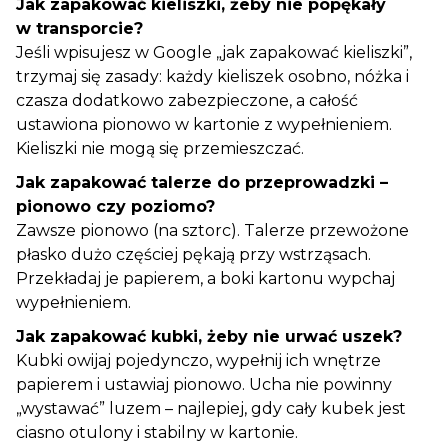
Jak zapakować kieliszki, żeby nie popękały
w transporcie?
Jeśli wpisujesz w Google „jak zapakować kieliszki”,
trzymaj się zasady: każdy kieliszek osobno, nóżka i
czasza dodatkowo zabezpieczone, a całość
ustawiona pionowo w kartonie z wypełnieniem.
Kieliszki nie mogą się przemieszczać.
Jak zapakować talerze do przeprowadzki –
pionowo czy poziomo?
Zawsze pionowo (na sztorc). Talerze przewożone
płasko dużo częściej pękają przy wstrząsach.
Przekładaj je papierem, a boki kartonu wypchaj
wypełnieniem.
Jak zapakować kubki, żeby nie urwać uszek?
Kubki owijaj pojedynczo, wypełnij ich wnętrze
papierem i ustawiaj pionowo. Ucha nie powinny
„wystawać” luzem – najlepiej, gdy cały kubek jest
ciasno otulony i stabilny w kartonie.