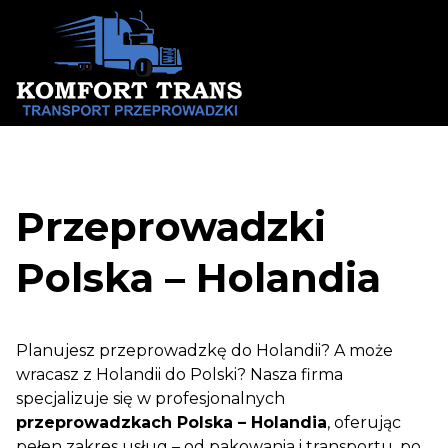
Skip
to
content
Przeprowadzki
Polska – Holandia
Planujesz przeprowadzkę do Holandii? A może
wracasz z Holandii do Polski? Nasza firma
specjalizuje się w profesjonalnych
przeprowadzkach Polska – Holandia
, oferując
pełen zakres usług – od pakowania i transportu, po