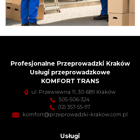
Profesjonalne Przeprowadzki Kraków
Usługi przeprowadzkowe
KOMFORT TRANS
ul. Przewiewna 11, 30-689 Kraków
505-506-324
(12) 357-55-97
komfort@przeprowadzki-krakow.com.pl
Usługi