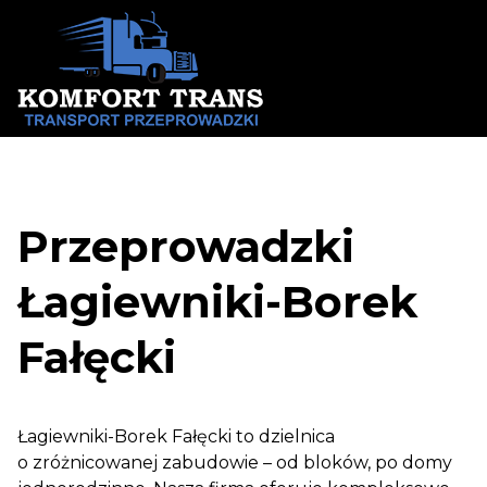
Skip
to
content
Przeprowadzki
Łagiewniki-Borek
Fałęcki
Łagiewniki-Borek Fałęcki to dzielnica
o zróżnicowanej zabudowie – od bloków, po domy