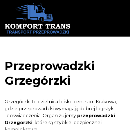
Skip
to
content
Przeprowadzki
Grzegórzki
Grzegórzki to dzielnica blisko centrum Krakowa,
gdzie przeprowadzki wymagają dobrej logistyki
i doświadczenia. Organizujemy
przeprowadzki
Grzegórzki
, które są szybkie, bezpieczne i
kompleksowe.